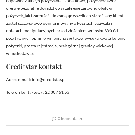
odpowiedzialnego pożyczania. Dodatkowo, pożyczkodawca
oferuje bezpłatne doradztwo w zakresie zarówno obsługi
pożyczek, jak i zadłużeń, dokładając wszelkich starań, aby klient
został szczegółowo poinformowany o kosztach pożyczki i
opłatach manipulacyjnych przed złożeniem wniosku. Wśród
pozytywnych opinii wymieniane się także: wysoka kwota kolejnej
pożyczki, prosta rejestracja, brak górnej granicy wiekowej
wnioskodawcy.
Creditstar kontakt
Adres e-mail: info@creditstar.pl
Telefon kontaktowy: 22 307 51 53
0 komentarze