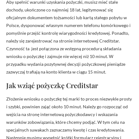
Aby spełnić warunki uzyskania pożyczki, musisz mieć stałe
dochody, ukończone co najmniej 18 lat, legitymować się
oficjalnym dokumentem tożsamości lub kartą stałego pobytu w
Polsce, dysponować własnym numerem telefonu komórkowego i
pomyślnie przejść kontrolę wiarygodności kredytowej. Ponadto,
należy się zarejestrować na stronie internetowej Creditstar.
Czynność ta jest połączona ze wstępną procedurą składania
wniosku o pożyczkę i zajmuje nie więcej niż 10 minut. W
przypadku wydania pozytywnej decyzji pożyczkowej pieniądze
zazwyczaj trafiają na konto klienta w ciągu 15 minut.
Jak wziąć pożyczkę Creditstar
Złożenie wniosku o pożyczkę tej marki to proces niezwykle prosty
i szybki, powinien zająć około 10 minut. Należy go rozpocząć od
wejścia na stronę internetową pożyczkodawcy i wskazania
warunków zobowiązania, które chcemy podjąć. W tym celu na
specjalnych suwakach zaznaczamy kwotę i czas kredytowania.
Następnie musimy wypełnić krótki formularz rejestracyjny i